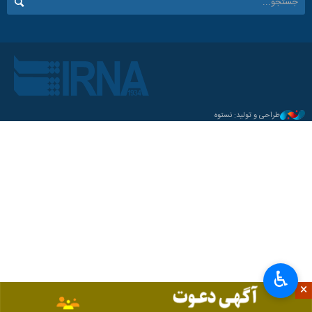
طراحی و تولید: نستوه
♿︎
×