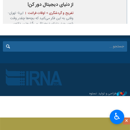
از دنیای دیجیتال دور کن!
تفریح و گردشگری > اوقات فراغت
ایرنا- تهران-
وقتی به این فکر می‌کنید که بچه‌ها چقدر وقت
شون رو در دنیای دیجیتال می‌گذرونن، دلتون
می‌خواد یه راهی پیدا کنید تا اون‌ها رو به دنیای
واقعی و طبیعت برگردونید؟این لیست بازی‌های
پیشنهادی، کلید ساختن خاطرات شیرین و
فراموش‌نشدنی در دل طبیعتِ است. با این
بازی‌ها، کودکان یاد می‌گیرن چطور مهارت‌های
اجتماعی‌شون را تقویت کنن و از زیبایی‌های جهان
اطرافشون لذت ببرن. پس معطل نکنید، وقت یه
ماجراجویی هیجان‌انگیزه!
۱۴۰۴-۰۳-۰۶ ۰۸:۰۰
طراحی و تولید: نستوه
♿︎
×