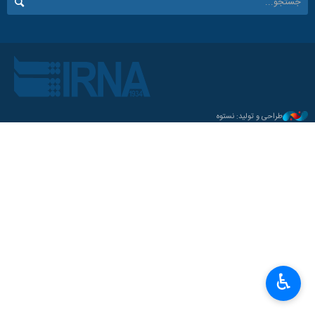
طراحی و تولید: نستوه
♿︎