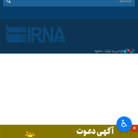
طراحی و تولید: نستوه
♿︎
×