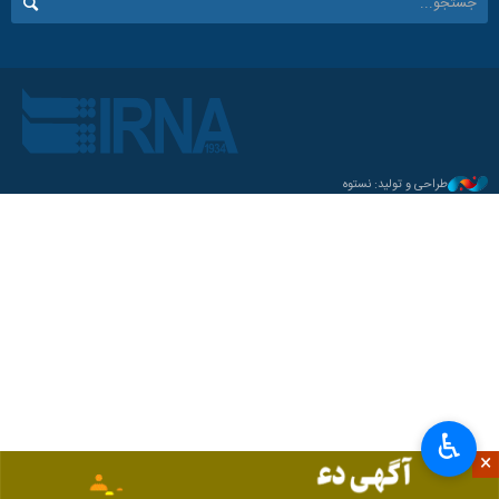
طراحی و تولید: نستوه
♿︎
×