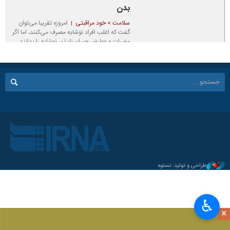
بدن
سلامت > خود مراقبتی
امروزه تقریبا می‌توان
گفت که اغلب افراد نوشابه مصرف می‌کنند، اما اگر
مضرات و عوارض جبران ناپذیر نوشابه را بدانند
شاید از نوشیدن نوشابه پشیمان شوند!
۱۴۰۲-۰۸-۲۲ ۰۷:۱۸
طراحی و تولید: نستوه
♿︎
×