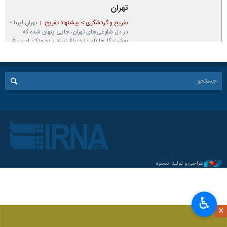
تهران
تفریح و گردشگری > پیشنهاد تفریح
تهران ایرنا -
در دل شلوغی‌های تهران، جایی پنهان شده که
بهشت گل‌ها نام دارد؛ باغ ایرانی ده ونک. این باغ
زیبا با درختان سرسبز، گل‌های رنگارنگ و عطر
دل‌انگیز شکوفه‌ها، فضایی آرام و دلنشین را به
ارمغان می‌آورد. هر گوشه از این باغ، داستانی از
عشق به طبیعت و زیبایی‌های آن را روایت می‌کند.
۱۴۰۴-۰۲-۱۱ ۰۸:۰۰
طراحی و تولید: نستوه
♿︎
×