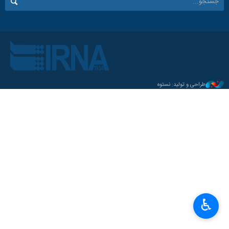
طراحی و تولید: نستوه
♿︎
×