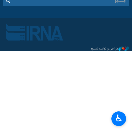
طراحی و تولید: نستوه
♿︎
×