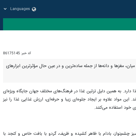
کد خبر:
86175145