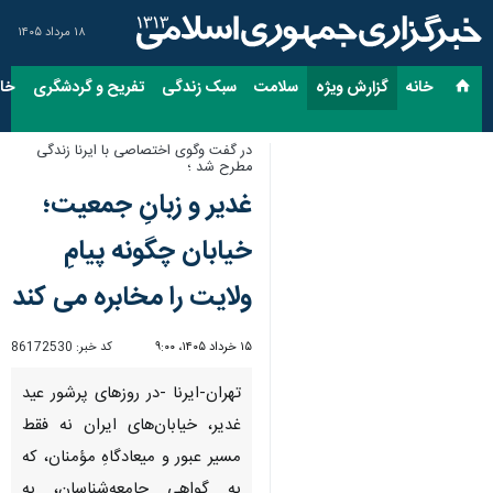
۱۸ مرداد ۱۴۰۵
خانه
گزارش ویژه
سلامت
سبک زندگی
تفریح و گردشگری
خان
در گفت وگوی اختصاصی با ایرنا زندگی
مطرح شد ؛
غدیر و زبانِ جمعیت؛
خیابان چگونه پیامِ
ولایت را مخابره می کند
۱۵ خرداد ۱۴۰۵، ۹:۰۰
کد خبر:
86172530
تهران-ایرنا -در روزهای پرشور عید
غدیر، خیابان‌های ایران نه فقط
مسیر عبور و میعادگاهِ مؤمنان، که
به گواهی جامعه‌شناسان، به