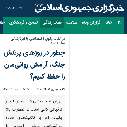
۱۷ مرداد ۱۴۰۵
خانه
گزارش ویژه
سلامت
سبک زندگی
تفریح و گردشگری
خان
در گفت وگوی اختصاصی با ایرنازندگی
مطرح شد؛
چطور در روزهای پرتنش
جنگ، آرامش روانی‌مان
را حفظ کنیم؟
۱۵ فروردین ۱۴۰۵، ۹:۰۰
کد خبر:
86116084
تهران-ایرنا صدای هر انفجار یا خبر
ناگهانی کافی است تا اضطراب بالا
بگیرد؛ اما با تکنیک‌های ساده
روانشناسی می‌توان استرس را