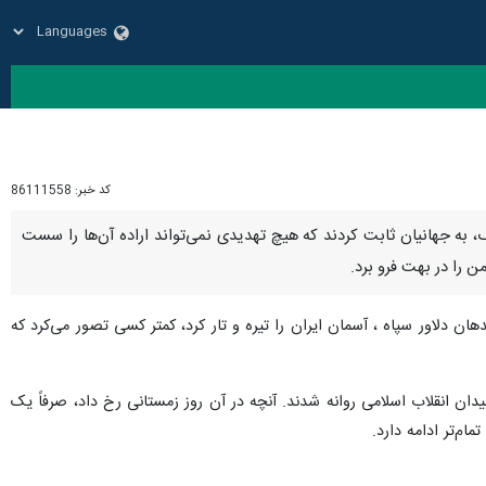
کد خبر:
86111558