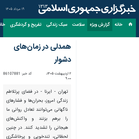
۱۹ مرداد ۱۴۰۵
خانه
گزارش ویژه
سلامت
سبک زندگی
تفریح و گردشگری
خان
همدلی در زمان‌های
دشوار
۲ اردیبهشت ۱۴۰۵،
کد خبر:
86107881
۹:۰۰
تهران - ایرنا - در فضای پرتلاطم