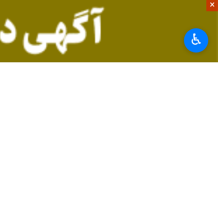
×
او با توصیف صحنه‌هایی که در کالیفرنیا
شعارهایی نظیر «استاپ ICE» و فحاشی به ترامپ، اعتراض خود را فریاد می‌زدند. حتی رانندگان در ماشین‌هایشان بوق می‌زدند تا با آن‌ها همدردی کنند.»
♿︎
این شاهد عینی با اشاره به مدیریت رسان
متاسفانه رسانه‌های آمریکا سیاستی دارند
تله پروپاگاندا؛ چرا ایرانیان خارج از کشو
احمد با نگاهی انتقادی به باور عده‌ای 
داخل آمریکا دارد. او با ابراز تأسف از ف
سال‌هاست از ایران دور افتاده‌اند و ا
او با تاکید بر خطر «تک‌رسانه‌ای» شدن
می‌بیند، تصویری که در ذهنش نقش می‌ب
او با اشاره به شهادت جمعی از مدافعان
دقیقی است. اما ایران اینترنشنال در همان روزهای اول، بدون هیچ مبنای دقیقی، آما
احمد می‌گوید: «برای من کاملاً محرز ب