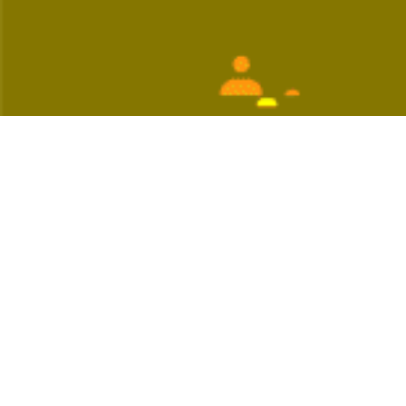
 از مردم را روی پل‌ها و چهارراه‌های شلوغ می‌دیدم که با پلاکاردهایی با
 وسیع نبود، اما در شهرها و ایالت‌های دیگر تظاهرات گسترده‌ای شکل گرفت.
د تا افکار عمومی زیاد درگیر این مسائل نشود.»
ف یک‌جانبه رسانه‌ای و فاصله گرفتن از واقعیت‌های تلخ سیاست‌های ترامپ در
‌داند. او تأکید می‌کند: «متأسفانه عده‌ای از دوستان قدیمی ما آنجا هستند که
 است.»
یران اینترنشنال و من و تو را دنبال می‌کنند و وقتی کسی فقط یک شبکه را
 تبدیل به باوری می‌شود که فرد فکر می‌کند حقیقت محض است.»
 از پروپاگاندای رسانه‌ای اشاره می‌کند: «مسئله آمار کشته‌ها خودش بحث
 ایران بود که می‌دانیم خیلی احساساتی هستند. می‌خواستند آنها را علیه