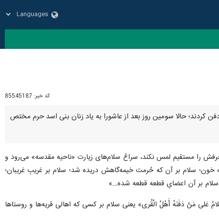
کد خبر:
85545187
 دفن کردند؛ حالا سومین روز بعد از عاشورا به یاد زنان بنی اسد حرم مختص
اً دیده و شنیده‌اید؛ مداح آنجا که می‌خواهد هم روضه باز بخواند و هم هر شنونده‌‎ای حرفش را مستقیم لمس نکند، سراغ سلام‌های زیارت «ناحیه مقدسه» می‌رود و
به خون؛ سلام بر آن که حُرمت خیمه‌گاهش دریده شد؛ سلام بر غریبِ غریبان؛
 سلام بر آن اعضایِ قطعه قطعه شده…»
لی مَنْ دَفَنَهُ أَهْلُ الْقُری» یعنی سلام بر کسی که اهالی قریه‌ها و روستاها