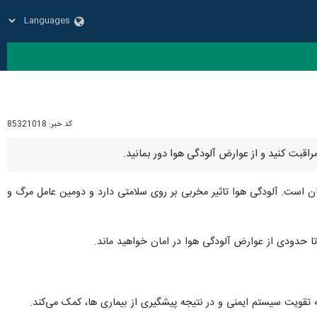
کد خبر:
85321018