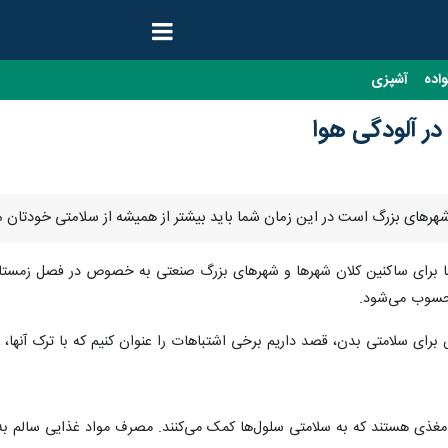
واده
آشپزی
در آلودگی هوا