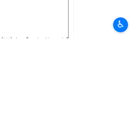
×
♿︎
سیم‌کارت - با برچسب قیمت مصرف‌کنند