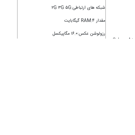
شبکه های ارتباطی:۲G ۳G ۵G
مقدار RAM:۴ گیگابایت
رزولوشن عکس:۱۶.۰ مگاپیکسل
گوشی موبایل سامسونگ مدل Galaxy A۸ (۲۰۱۸) دو
باتری قابل تعویض:خیر
۳,۹۶۹,۰۰۰
ه
ویژگی‌های خاص:مقاوم در برابر آب مناسب عکاسی
فبلت مجهز به حس‌گر اثرانگشت
بازه‌ی اندازه صفحه نمایش:۵.۵ تا ۶.۰ اینچ
تعداد سیم کارت:دو
حافظه داخلی:۱۲۸ گیگابایت
شبکه های ارتباطی:۲G ۳G ۴G
مقدار RAM:۴ گیگابایت